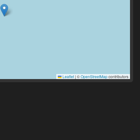
Leaflet
|
©
OpenStreetMap
contributors