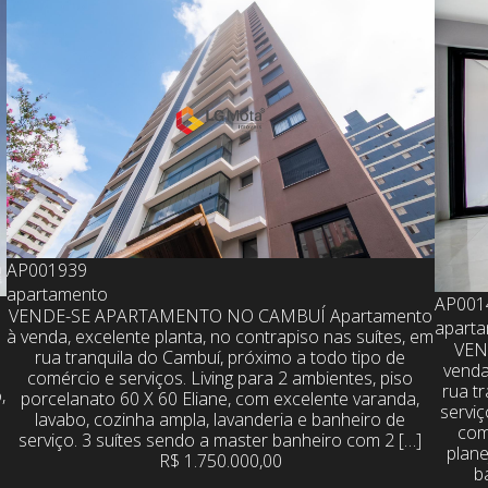
AP001939
apartamento
AP001
VENDE-SE APARTAMENTO NO CAMBUÍ Apartamento
apart
à venda, excelente planta, no contrapiso nas suítes, em
VEN
rua tranquila do Cambuí, próximo a todo tipo de
venda
comércio e serviços. Living para 2 ambientes, piso
rua t
,
porcelanato 60 X 60 Eliane, com excelente varanda,
servi
lavabo, cozinha ampla, lavanderia e banheiro de
com 
a
serviço. 3 suítes sendo a master banheiro com 2 […]
plane
R$ 1.750.000,00
b