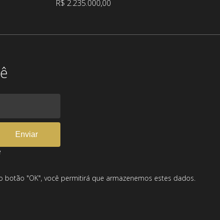
R$ 2.235.000,00
cê
e
 no botão "OK", você permitirá que armazenemos estes dados.