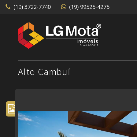
(19) 3722-7740
(19) 99525-4275
Alto Cambuí