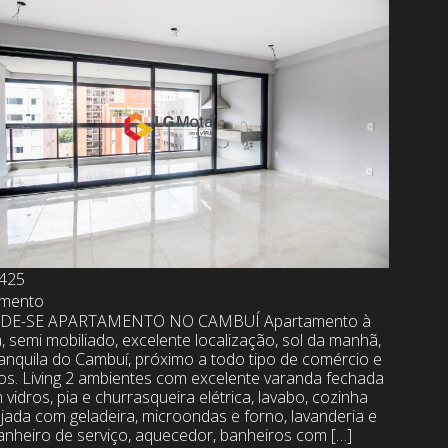
425
amento
DE-SE APARTAMENTO NO CAMBUÍ Apartamento à
, semi mobiliado, excelente localização, sol da manhã,
ranquila do Cambuí, próximo a todo tipo de comércio e
ços. Living 2 ambientes com excelente varanda fechada
vidros, pia e churrasqueira elétrica, lavabo, cozinha
jada com geladeira, microondas e forno, lavanderia e
anheiro de serviço, aquecedor, banheiros com […]